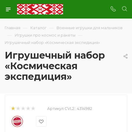
—
—
Главная
Каталог
Военные игрушки для мальчиков
—
—
Игрушки про космос и ракеты
Игрушечный набор «Космическая экспедиция»
Игрушечный набор
«Космическая
экспедиция»
Артикул CVL2::
4314982