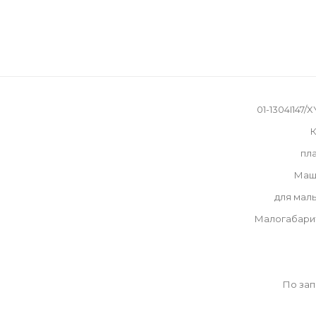
01-1304I147/
К
пл
Маш
для мал
Малогабари
По за