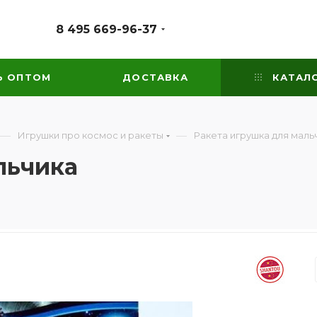
8 495 669-96-37
Ь ОПТОМ
ДОСТАВКА
КАТАЛ
—
—
Игрушки про космос и ракеты
Ракета игрушка для маль
льчика