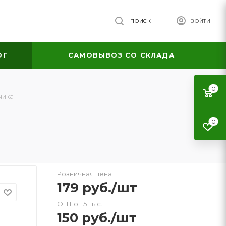
ПОИСК
ВОЙТИ
ОГ
САМОВЫВОЗ СО СКЛАДА
0
чика
0
Розничная цена
179
руб.
/шт
ОПТ от 5 тыс.
150
руб.
/шт