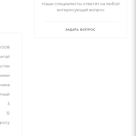
Наши специалисты ответят на любой
интересующий вопрос
ЗАДАТЬ ВОПРОС
XY008
итай
астик
инки
ьчика
тный
3
12
просу