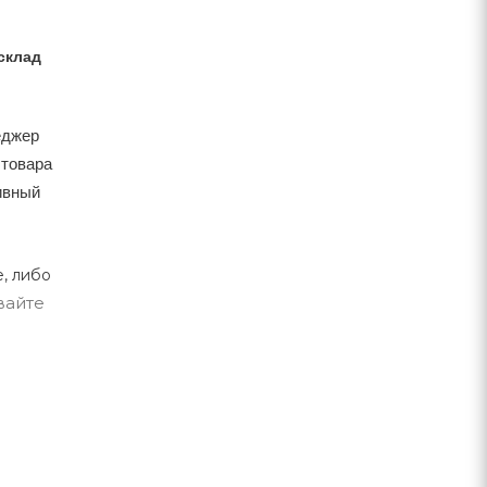
склад
еджер
 товара
тивный
, либо
вайте