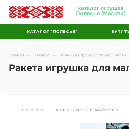
каталог игрушек
Полесье (Москва)
КАТАЛОГ "ПОЛЕСЬЕ"
КУПИТ
—
—
Главная
Каталог
Военные игрушки для мальчиков
Ракета игрушка для ма
Артикул CVL2::
01-1304I147/XY008