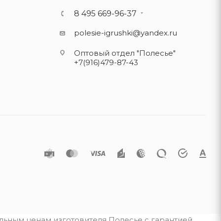
8 495 669-96-37
polesie-igrushki@yandex.ru
Оптовый отдел "Полесье"
+7(916)479-87-43
альным ценам изготовителя Полесье с гарантией