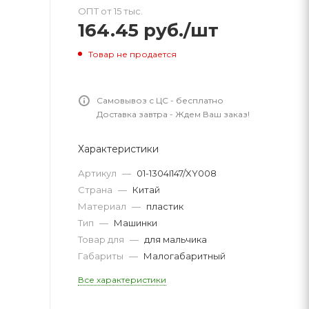
ОПТ от 15 тыс.
164.45
руб.
/шт
Товар не продается
Самовывоз с ЦС - бесплатно
Доставка завтра - Ждем Ваш заказ!
Характеристики
Артикул
—
01-1304I147/XY008
Страна
—
Китай
Материал
—
пластик
Тип
—
Машинки
Товар для
—
для мальчика
Габариты
—
Малогабаритный
Все характеристики