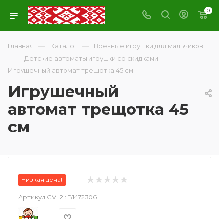
0
—
—
Главная
Каталог
Военные игрушки для мальчиков
—
—
Детские автоматы игрушки со скидками
Игрушечный автомат трещотка 45 см
Игрушечный
автомат трещотка 45
см
Низкая цена!
Артикул CVL2::
B1472306