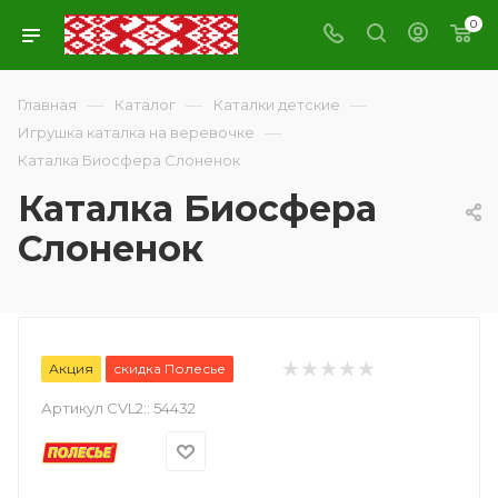
0
—
—
—
Главная
Каталог
Каталки детские
—
Игрушка каталка на веревочке
Каталка Биосфера Слоненок
Каталка Биосфера
Слоненок
Акция
скидка Полесье
Артикул CVL2::
54432