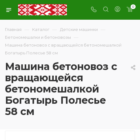
0
—
—
—
Главная
Каталог
Детские машинки
—
Бетономешалки и бетоновозы
Машина бетоновоз с вращающейся бетономешалкой
Богатырь Полесье 58 см
Машина бетоновоз с
вращающейся
бетономешалкой
Богатырь Полесье
58 см