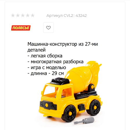
Артикул CVL2::
43242