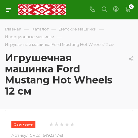
0
—
—
—
Главная
Каталог
Детские машинки
—
Инерционные машинки
Игрушечная машинка Ford Mustang Hot Wheels 12 см
Игрушечная
машинка Ford
Mustang Hot Wheels
12 см
Свет+звук
Артикул CVL2::
6492347-sl