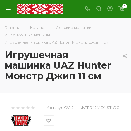
0
—
—
—
Главная
Каталог
Детские машинки
—
Инерционные машинки
Игрушечная машинка UAZ Hunter Монстр Джип 11 см
Игрушечная
машинка UAZ Hunter
Монстр Джип 11 см
Артикул CVL2::
HUNTER-12MONST-OG