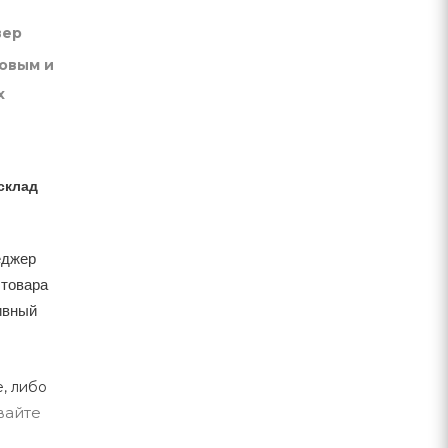
вер
товым и
х
склад
еджер
 товара
тивный
, либо
вайте