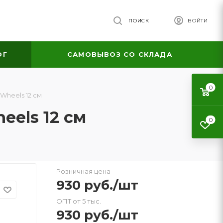
ПОИСК
ВОЙТИ
ОГ
САМОВЫВОЗ СО СКЛАДА
0
Wheels 12 см
eels 12 см
0
Розничная цена
930
руб.
/шт
ОПТ от 5 тыс.
930
руб.
/шт