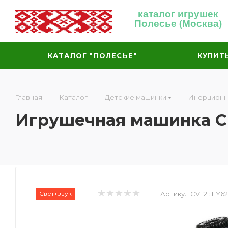
каталог игрушек
Полесье (Москва)
КАТАЛОГ "ПОЛЕСЬЕ"
КУПИТ
—
—
—
Главная
Каталог
Детские машинки
Инерционн
Игрушечная машинка Che
Свет+звук
Артикул CVL2::
FY62