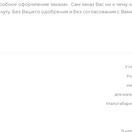
обное оформление заказа». Сам заказ Вас ни к чему 
нуту. Без Вашего одобрения и без согласования с Вами
FY
Ро
ме
для мал
Малогабари
В на