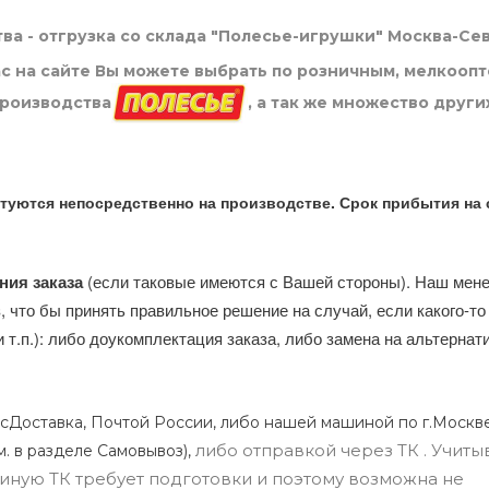
ва - отгрузка со склада "Полесье-игрушки" Москва-Се
нас на сайте Вы можете выбрать по розничным, мелкооп
производства
, а так же множество други
туются непосредственно на производстве. Срок прибытия на 
ния заказа
(если таковые имеются с Вашей стороны). Наш мен
, что бы принять правильное решение на случай, если какого-то
и т.п.): либо доукомплектация заказа, либо замена на альтерна
сДоставка, Почтой России, либо нашей машиной по г.Москве
либо отправкой через ТК . Учиты
м. в разделе Самовывоз),
ли иную ТК требует подготовки и поэтому возможна не