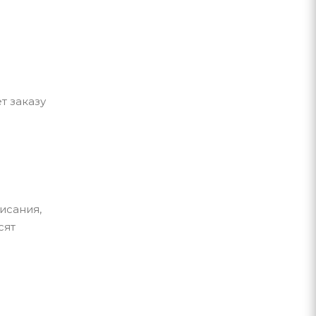
т заказу
исания,
сят