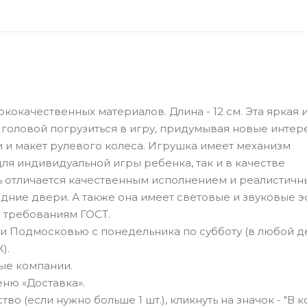
окачественных материалов. Длина - 12 см. Эта яркая 
головой погрузиться в игру, придумывая новые инте
 и макет рулевого колеса. Игрушка имеет механизм
я индивидуальной игры ребенка, так и в качестве
ь отличается качественным исполнением и реалистич
ние двери. А также она имеет световые и звуковые э
 требованиям ГОСТ.
и Подмосковью с понедельника по субботу (в любой д
).
ные компании.
ню «Доставка».
о (если нужно больше 1 шт.), кликнуть на значок - "В к