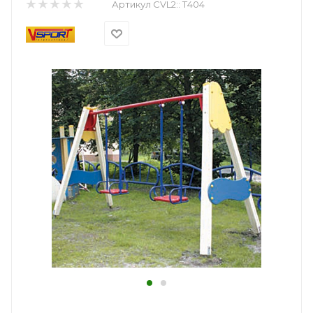
Артикул CVL2::
Т404