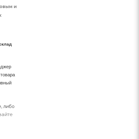
товым и
х
склад
еджер
 товара
тивный
, либо
вайте