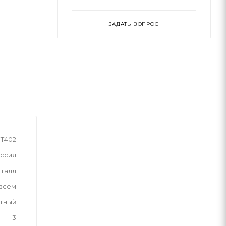
ЗАДАТЬ ВОПРОС
Т402
ссия
талл
 всем
тный
3