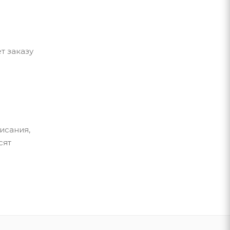
т заказу
исания,
сят