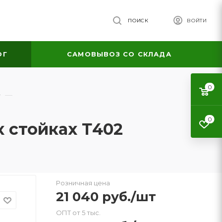
ПОИСК
ВОЙТИ
ОГ
САМОВЫВОЗ СО СКЛАДА
0
—
0
 стойках Т402
Розничная цена
21 040
руб.
/шт
ОПТ от 5 тыс.