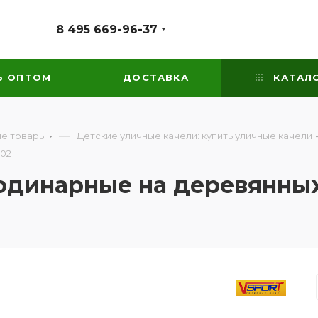
8 495 669-96-37
Ь ОПТОМ
ДОСТАВКА
КАТАЛ
—
е товары
Детские уличные качели: купить уличные качели
402
одинарные на деревянных