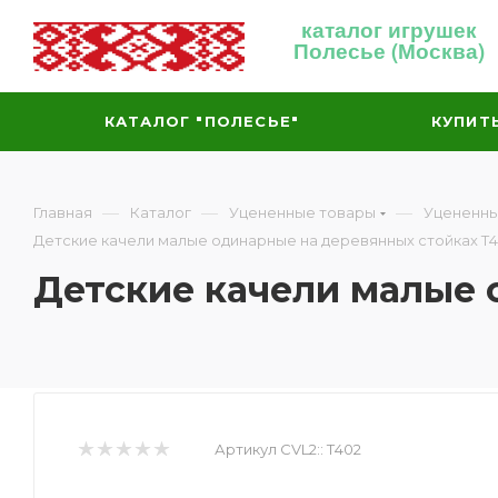
каталог игрушек
Полесье (Москва)
КАТАЛОГ "ПОЛЕСЬЕ"
КУПИТ
—
—
—
Главная
Каталог
Уцененные товары
Уцененны
Детские качели малые одинарные на деревянных стойках Т
Детские качели малые 
Артикул CVL2::
Т402