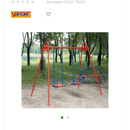
Артикул CVL2::
Т403