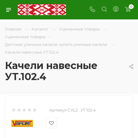
0
—
—
—
Главная
Каталог
Уцененные товары
—
Уцененные товары
—
Детские уличные качели: купить уличные качели
Качели навесные УТ.102.4
Качели навесные
УТ.102.4
Артикул CVL2::
УТ.102.4