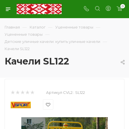
0
—
—
—
Главная
Каталог
Уцененные товары
—
Уцененные товары
—
Детские уличные качели: купить уличные качели
Качели SL122
Качели SL122
Артикул CVL2::
SL122