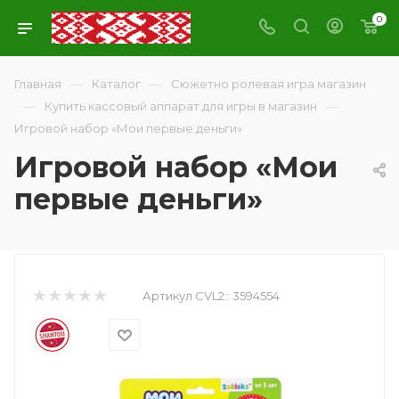
0
—
—
Главная
Каталог
Сюжетно ролевая игра магазин
—
—
Купить кассовый аппарат для игры в магазин
Игровой набор «Мои первые деньги»
Игровой набор «Мои
первые деньги»
Артикул CVL2::
3594554