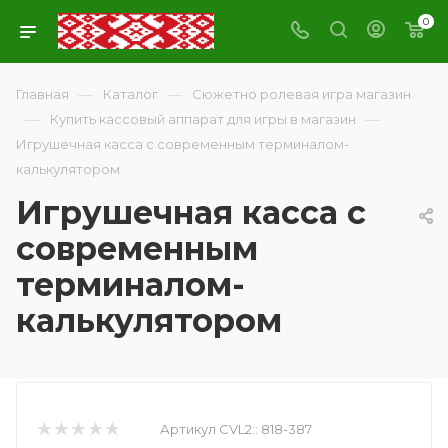
0
—
—
Главная
Каталог
Сюжетно ролевая игра магазин
—
—
Купить кассовый аппарат для игры в магазин
Игрушечная касса с современным терминалом-
калькулятором
Игрушечная касса с
современным
терминалом-
калькулятором
Артикул CVL2::
818-387