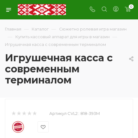
0
—
—
Главная
Каталог
Сюжетно ролевая игра магазин
—
—
Купить кассовый аппарат для игры в магазин
Игрушечная касса с современным терминалом
Игрушечная касса с
современным
терминалом
Артикул CVL2::
818-393M