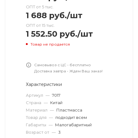
ОПТ от 5 тыс.
1 688
руб.
/шт
ОПТ от 15 тыс.
1 552.50
руб.
/шт
Товар не продается
Самовывоз с ЦС - бесплатно
Доставка завтра - Ждем Ваш заказ!
Характеристики
Артикул
—
7017
Страна
—
Китай
Материал
—
Пластмасса
Товар для
—
подходит всем
Габариты
—
Малогабаритный
Возраст от
—
3