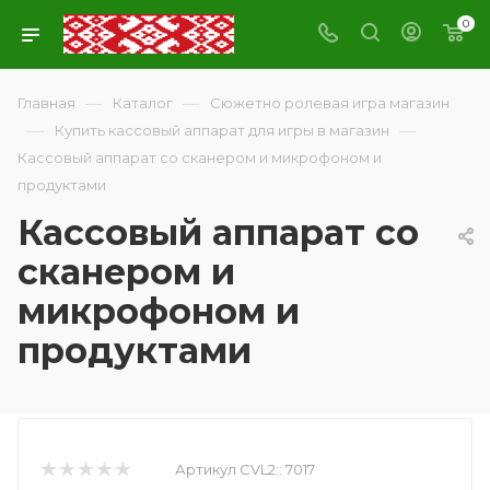
0
—
—
Главная
Каталог
Сюжетно ролевая игра магазин
—
—
Купить кассовый аппарат для игры в магазин
Кассовый аппарат со сканером и микрофоном и
продуктами
Кассовый аппарат со
сканером и
микрофоном и
продуктами
Артикул CVL2::
7017