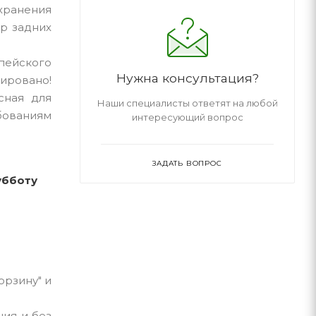
 хранения
тр задних
опейского
Нужна консультация?
ировано!
сная для
Наши специалисты ответят на любой
бованиям
интересующий вопрос
ЗАДАТЬ ВОПРОС
убботу
орзину" и
ния и без