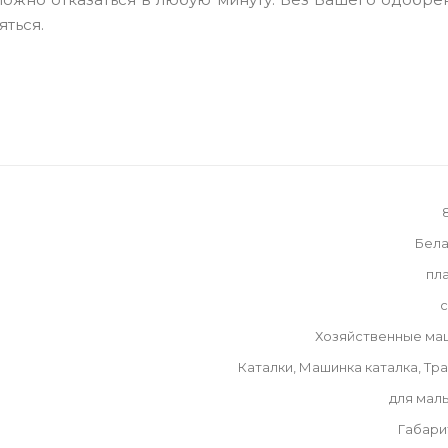
яться.
Бела
пл
с
Хозяйственные ма
Каталки, Машинка каталка, Тр
для мал
Габари