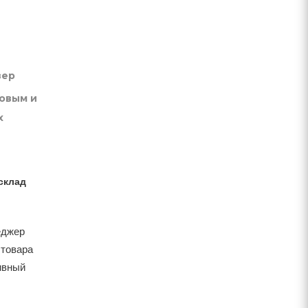
вер
товым и
х
склад
еджер
 товара
тивный