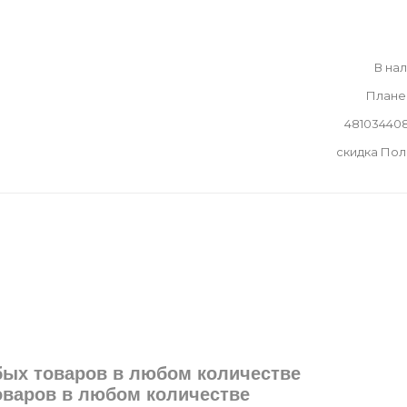
В на
Плане
48103440
скидка По
юбых товаров в любом количестве
товаров в любом количестве