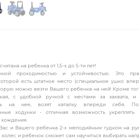
читана на ребенка от 1,5-х до 5-ти лет!
чной проходимостью и устойчивостью. Это пра
 которой есть штатное место (специальное ушко впе
торую можно везти Вашего ребенка на ней! Кроме тог
кая, с удобной ручкой с местами за захвата, и
ясь на нее, возят каталку впереди себя. Пол
чные ходунки - отличная возможность укреплять
 хождения.
 Вас и Вашего ребенка 2-х мелодийным гудком на ру
 колес и ребенок сможет сам научиться выбирать на