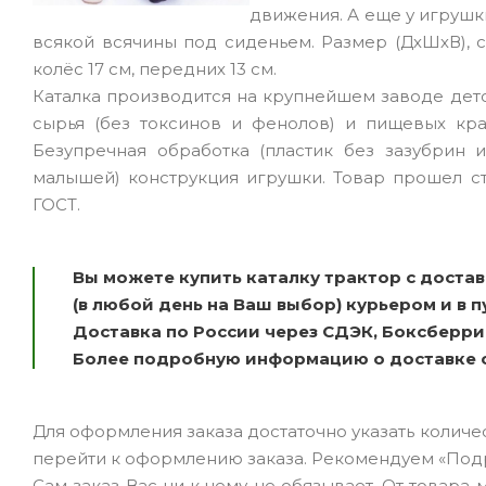
движения. А еще у игрушк
всякой всячины под сиденьем. Размер (ДхШхВ), см
колёс 17 см, передних 13 см.
Каталка производится на крупнейшем заводе дет
сырья (без токсинов и фенолов) и пищевых кра
Безупречная обработка (пластик без зазубрин 
малышей) конструкция игрушки. Товар прошел с
ГОСТ.
Вы можете купить каталку трактор с доста
(в любой день на Ваш выбор) курьером и в 
Доставка по России через СДЭК, Боксберри
Более подробную информацию о доставке с
Для оформления заказа достаточно указать количеств
перейти к оформлению заказа. Рекомендуем «Под
Сам заказ Вас ни к чему не обязывает. От товара