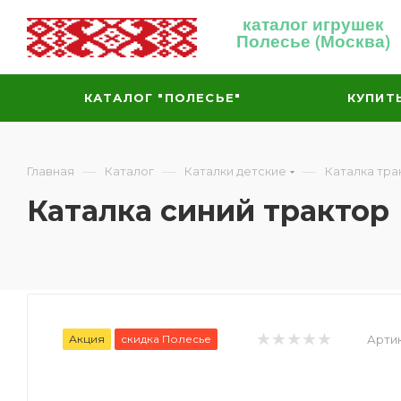
каталог игрушек
Полесье (Москва)
КАТАЛОГ "ПОЛЕСЬЕ"
КУПИТ
—
—
—
Главная
Каталог
Каталки детские
Каталка тра
Каталка синий трактор
Акция
скидка Полесье
Артик