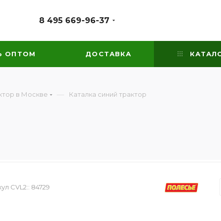
8 495 669-96-37
Ь ОПТОМ
ДОСТАВКА
КАТАЛ
—
ктор в Москве
Каталка синий трактор
ул CVL2::
84729