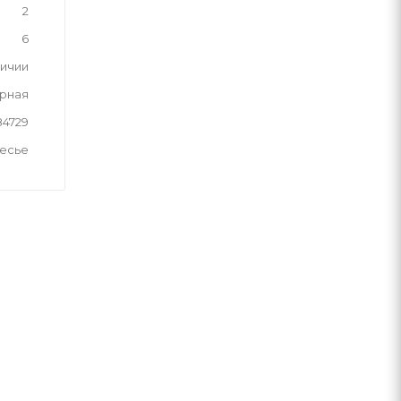
2
6
личии
рная
84729
лесье