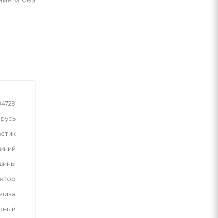
84729
русь
астик
иний
шины
актор
ьчика
тный