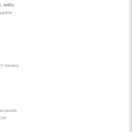
, либо
вайте
т заказу
исания,
сят