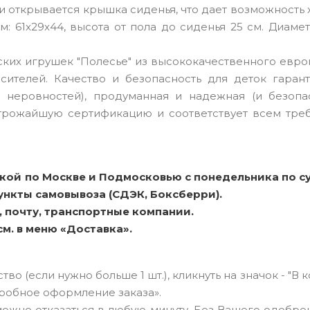
и открывается крышка сиденья, что дает возможность
: 61x29x44, высота от пола до сиденья 25 см. Диаме
ских игрушек "Полесье" из высококачественного евр
сителей. Качество и безопасность для деток гарант
и неровностей), продуманная и надежная (и безопа
трожайшую сертификацию и соответствует всем тре
вкой по Москве и Подмосковью с понедельника по с
пункты самовывоза (СДЭК, Боксберри).
, почту, транспортные компании.
м. в меню «Доставка».
о (если нужно больше 1 шт.), кликнуть на значок - "В к
робное оформление заказа».
 можно отказаться в любую минуту. Без Вашего одобре