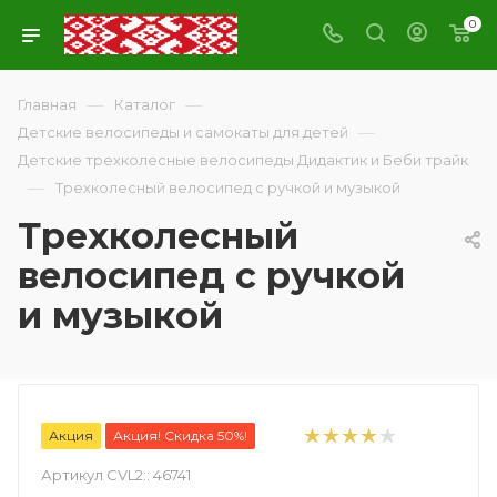
0
—
—
Главная
Каталог
—
Детские велосипеды и самокаты для детей
Детские трехколесные велосипеды Дидактик и Беби трайк
—
Трехколесный велосипед с ручкой и музыкой
Трехколесный
велосипед с ручкой
и музыкой
Акция
Акция! Скидка 50%!
Артикул CVL2::
46741