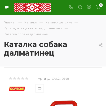
0
—
—
—
Главная
Каталог
Каталки детские
—
Купить детскую каталку для девочки
Каталка собака далматинец
Каталка собака
далматинец
Артикул CVL2::
7949