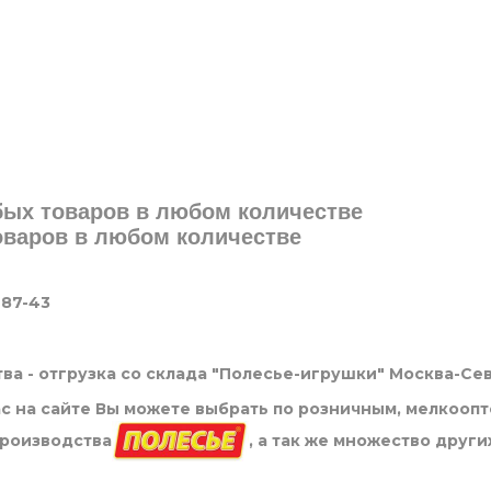
юбых товаров в любом количестве
товаров в любом количестве
-87-43
ва - отгрузка со склада "Полесье-игрушки" Москва-Се
нас на сайте Вы можете выбрать по розничным, мелкооп
производства
, а так же множество други