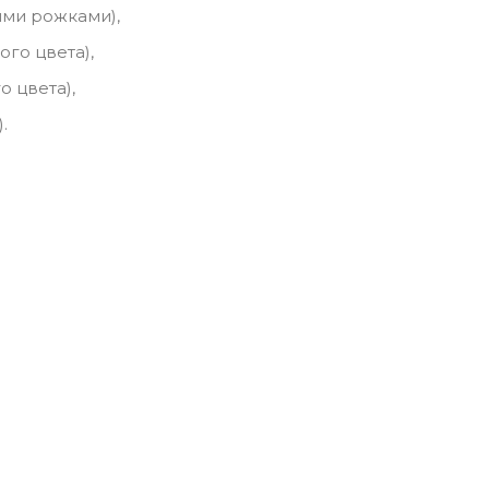
тыми рожками),
ого цвета),
о цвета),
.