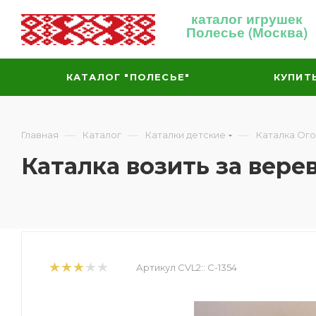
каталог игрушек
Полесье (Москва)
КАТАЛОГ "ПОЛЕСЬЕ"
КУПИТ
—
—
—
Главная
Каталог
Каталки детские
Каталка Ог
Каталка возить за вер
Артикул CVL2::
С-1354