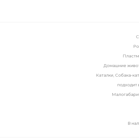
С
Ро
Пластм
Домашние живо
Каталки, Собака-ка
подходит
Малогабари
В на