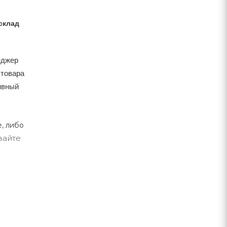
склад
еджер
 товара
тивный
, либо
вайте