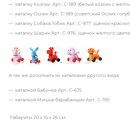
каталку Козлик Арт.: С-189 (белый козлик с жел
каталку Ослик Арт.: С-189 (советский Ослик голуб
каталку Собака Тобик Арт.: С-977 (щенок красног
каталку Шарик Арт.: С-976 (щенок желтого цвета)
А так же дополнить их каталками другого вида:
каталкой Бабочка Арт.: С-675
каталкой Мишка-барабанщик Арт.: С-190
Габариты 20 х 16 х 26 см.