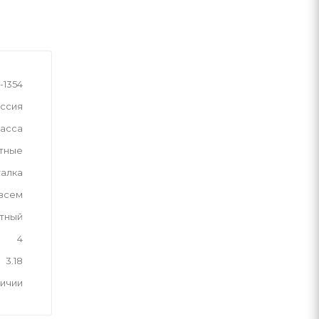
-1354
ссия
асса
тные
талка
 всем
тный
4
3.18
личии