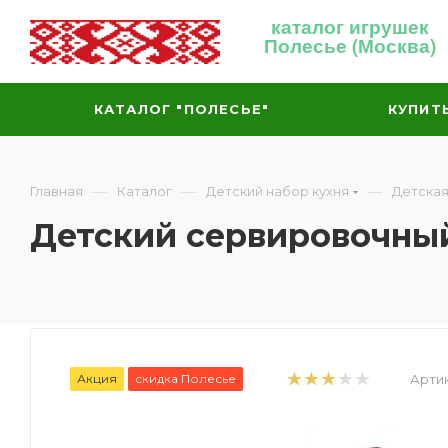
каталог игрушек
Полесье (Москва)
КАТАЛОГ "ПОЛЕСЬЕ"
КУПИТ
—
—
—
Главная
Каталог
Детский набор кухня
Детская
Детский сервировочный 
Акция
скидка Полесье
Артик