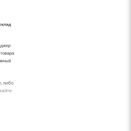
склад
еджер
 товара
тивный
, либо
вайте