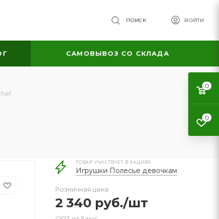
ПОИСК
ВОЙТИ
ОГ
САМОВЫВОЗ СО СКЛАДА
0
Chef
0
ТОВАР УЧАСТВУЕТ В АКЦИЯХ
Игрушки Полесье девочкам
Розничная цена
2 340
руб.
/шт
ОПТ от 5 тыс.