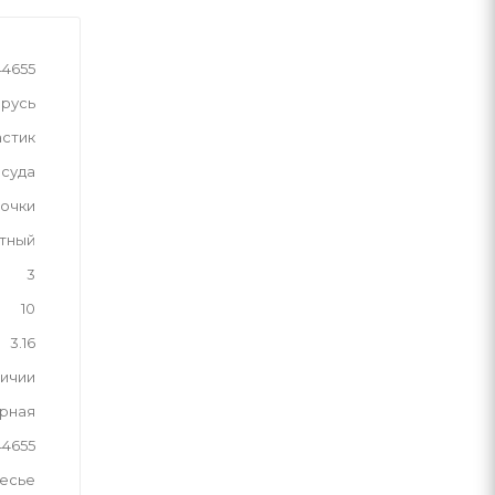
44655
русь
астик
суда
вочки
тный
3
10
3.16
личии
рная
44655
лесье