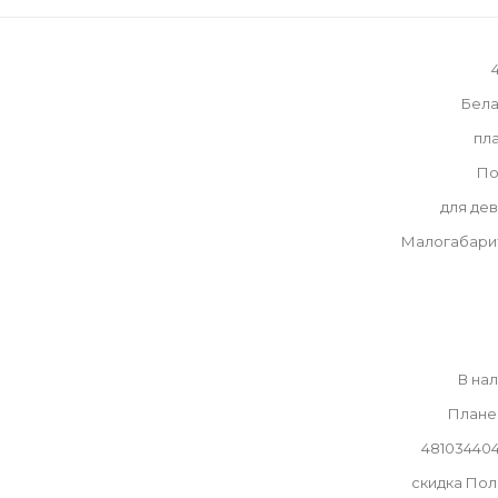
Бела
пл
По
для де
Малогабари
В на
Плане
48103440
скидка По