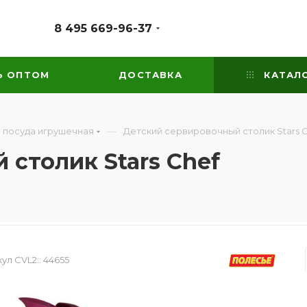
8 495 669-96-37
Ь ОПТОМ
ДОСТАВКА
КАТАЛ
—
 посуда игрушечная
Детский сервировочный столик Stars 
столик Stars Chef
ул CVL2::
44655