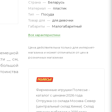
Страна
—
Беларусь
Материал
—
пластик
Тип
—
Посуда
Товар для
—
для девочки
Габариты
—
Малогабаритный
Все характеристики
Цена действительна только для интернет-
магазина и может отличаться от цен в
немецкой
розничных магазинах
ти __ см,
е большой
стоинства
Фирменные игрушки Полесье -
каталог с ценами 2026 года.
Отгрузка со склада Москва-Север
(центральный склад Химки). Склад
игрушек работает с 2010 года.