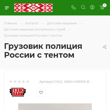
0
—
—
—
Главная
Каталог
Детские машинки
—
Детские машинки экстренных служб
Грузовик полиция России с тентом
Грузовик полиция
России с тентом
Артикул CVL2::
X600-H09100-R