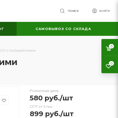
ПОИСК
ВОЙТИ
ОГ
САМОВЫВОЗ СО СКЛАДА
0
VO с полицейскими
кими
0
Розничная цена
580
руб.
/шт
ОПТ от 5 тыс.
899
руб.
/шт