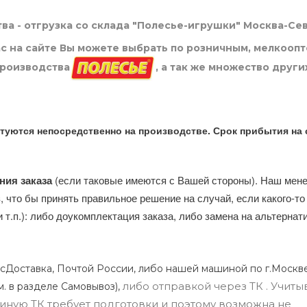
ва - отгрузка со склада "Полесье-игрушки" Москва-Се
нас на сайте Вы можете выбрать по розничным, мелкооп
производства
, а так же множество други
туются непосредственно на производстве. Срок прибытия на 
ния заказа
(если таковые имеются с Вашей стороны). Наш мен
, что бы принять правильное решение на случай, если какого-то
и т.п.): либо доукомплектация заказа, либо замена на альтерна
сДоставка, Почтой России, либо нашей машиной по г.Москве
либо отправкой через ТК . Учиты
м. в разделе Самовывоз),
ли иную ТК требует подготовки и поэтому возможна не