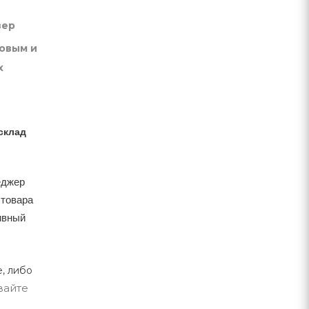
вер
товым и
х
склад
еджер
 товара
тивный
, либо
вайте