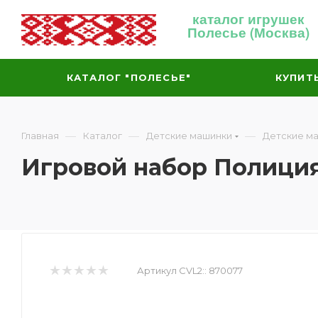
каталог игрушек
Полесье (Москва)
КАТАЛОГ "ПОЛЕСЬЕ"
КУПИТ
—
—
—
Главная
Каталог
Детские машинки
Детские м
Игровой набор Полици
Артикул CVL2::
870077