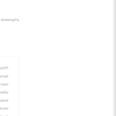
 кликнуть
0077
итай
талл
лужбы
шина
 всем