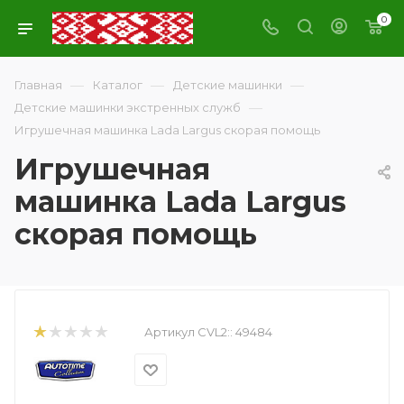
0
—
—
—
Главная
Каталог
Детские машинки
—
Детские машинки экстренных служб
Игрушечная машинка Lada Largus скорая помощь
Игрушечная
машинка Lada Largus
скорая помощь
Артикул CVL2::
49484