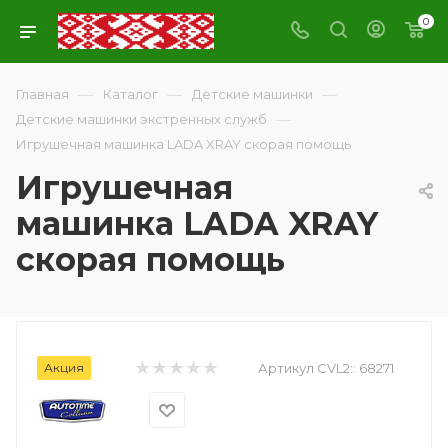
0
—
—
—
Главная
Каталог
Детские машинки
—
Детские машинки экстренных служб
Игрушечная машинка LADA XRAY скорая помощь
Игрушечная
машинка LADA XRAY
скорая помощь
Акция
Артикул CVL2::
68271