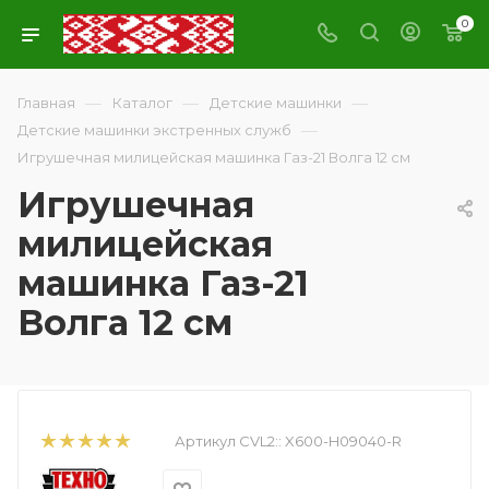
0
—
—
—
Главная
Каталог
Детские машинки
—
Детские машинки экстренных служб
Игрушечная милицейская машинка Газ-21 Волга 12 см
Игрушечная
милицейская
машинка Газ-21
Волга 12 см
Артикул CVL2::
X600-H09040-R