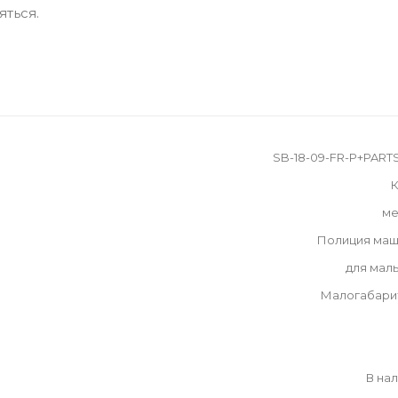
яться.
SB-18-09-FR-P+PAR
К
ме
Полиция маш
для мал
Малогабари
В на