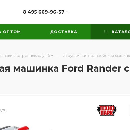
8 495 669-96-37
Ь ОПТОМ
ДОСТАВКА
КАТАЛ
—
ашинки экстренных служб
Игрушечная полицейская машинка 
 машинка Ford Rander с 
-WB