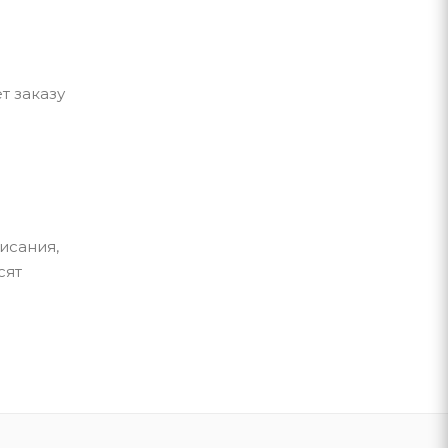
т заказу
исания,
сят