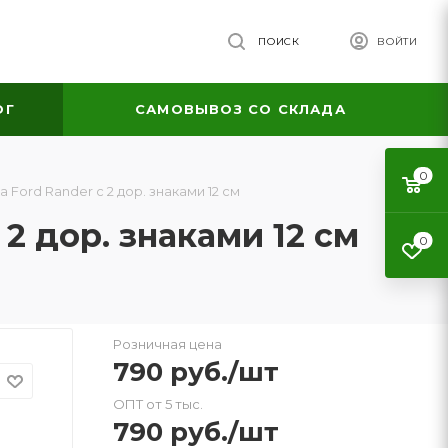
ПОИСК
ВОЙТИ
ОГ
САМОВЫВОЗ СО СКЛАДА
0
Ford Rander с 2 дор. знаками 12 см
2 дор. знаками 12 см
0
Розничная цена
790
руб.
/шт
ОПТ от 5 тыс.
790
руб.
/шт