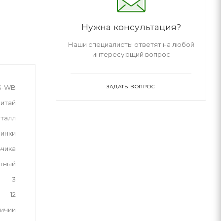
Нужна консультация?
Наши специалисты ответят на любой
интересующий вопрос
ЗАДАТЬ ВОПРОС
TS-WB
итай
талл
инки
ьчика
тный
3
12
личии