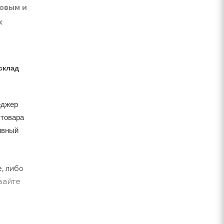
товым и
х
склад
еджер
 товара
тивный
, либо
вайте