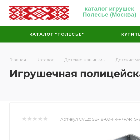
каталог игрушек
Полесье (Москва)
КАТАЛОГ "ПОЛЕСЬЕ"
КУПИТ
—
—
—
Главная
Каталог
Детские машинки
Детские м
Игрушечная полицейская
Артикул CVL2::
SB-18-09-FR-P+PARTS