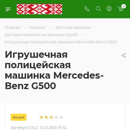
0
—
—
—
Главная
Каталог
Детские машинки
—
Детские машинки экстренных служб
Игрушечная полицейская машинка Mercedes-Benz G500
Игрушечная
полицейская
машинка Mercedes-
Benz G500
Акция
Артикул CVL2::
G-CLASS-P-SL