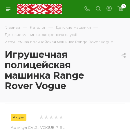
0
—
—
—
Главная
Каталог
Детские машинки
—
Детские машинки экстренных служб
Игрушечная полицейская машинка Range Rover Vogue
Игрушечная
полицейская
машинка Range
Rover Vogue
Акция
Артикул CVL2::
VOGUE-P-SL