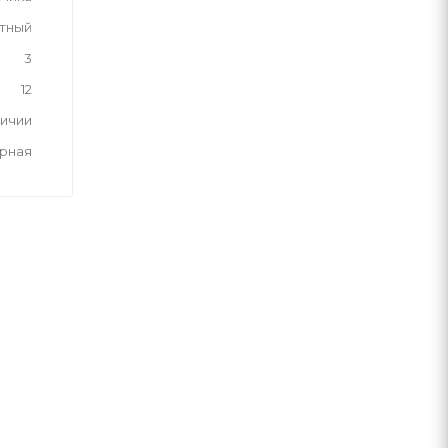
тный
3
12
личии
рная