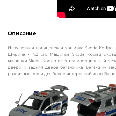
Описание
Игрушечная полицейская машинка Skoda Kodiaq вы
Ширина - 4,2 см. Машинка Skoda Kodiaq окра
машинки Skoda Kodiaq имеется инерционный мех
двери и задняя дверь багажника. Багажник ма
различные вещи для более интересной игры Вашег