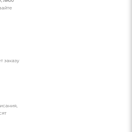
, либо
вайте
т заказу
исания,
сят