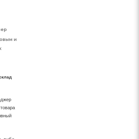
вер
товым и
х
склад
еджер
 товара
тивный