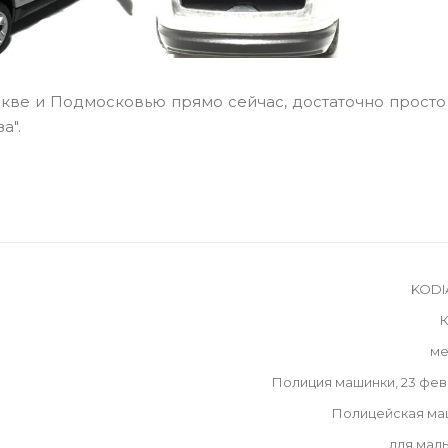
скве и Подмосковью прямо сейчас, достаточно просто
а".
KODI
К
ме
Полиция машинки, 23 фе
Полицейская ма
для мал