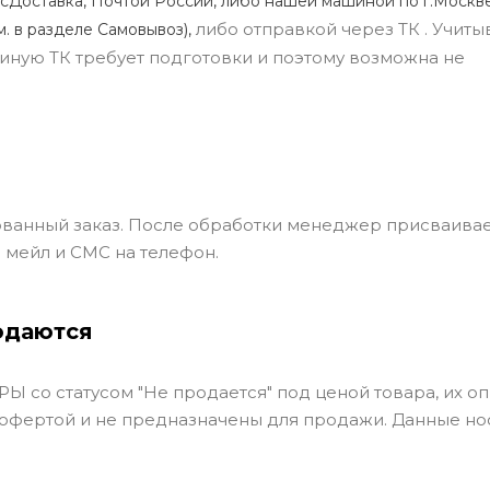
сДоставка, Почтой России, либо нашей машиной по г.Москве
либо отправкой через ТК . Учиты
м. в разделе Самовывоз),
ли иную ТК требует подготовки и поэтому возможна не
ванный заказ. После обработки менеджер присваивае
 мейл и СМС на телефон.
одаются
Ы со статусом "Не продается" под ценой товара, их оп
 офертой и не предназначены для продажи. Данные но