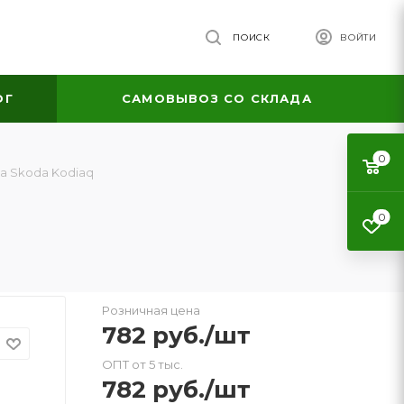
ПОИСК
ВОЙТИ
ОГ
САМОВЫВОЗ СО СКЛАДА
0
а Skoda Kodiaq
0
Розничная цена
782
руб.
/шт
ОПТ от 5 тыс.
782
руб.
/шт