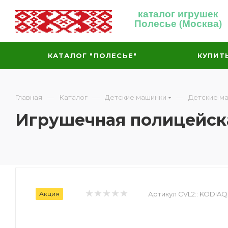
каталог игрушек
Полесье (Москва)
КАТАЛОГ "ПОЛЕСЬЕ"
КУПИТ
—
—
—
Главная
Каталог
Детские машинки
Детские м
Игрушечная полицейск
Акция
Артикул CVL2::
KODIAQ