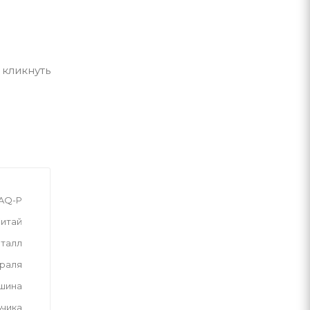
 кликнуть
AQ-P
итай
талл
враля
шина
ьчика