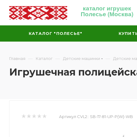
каталог игрушек
Полесье (Москва)
КАТАЛОГ "ПОЛЕСЬЕ"
КУПИТ
—
—
—
Главная
Каталог
Детские машинки
Детские м
Игрушечная полицейска
Артикул CVL2::
SB-17-81-UP-P(W)-WB