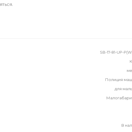
яться.
SB-17-81-UP-P(
К
ме
Полиция маш
для мал
Малогабари
В на