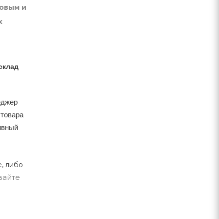
товым и
х
склад
еджер
 товара
тивный
, либо
вайте