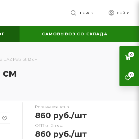
ПОИСК
ВОЙТИ
ОГ
САМОВЫВОЗ СО СКЛАДА
0
UAZ Patriot 12 см
 см
0
Розничная цена
860
руб.
/шт
ОПТ от 5 тыс.
860
руб.
/шт