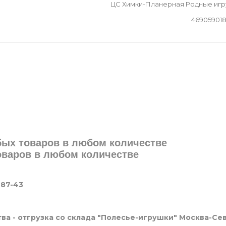
ЦС Химки-Планерная Родные иг
46905901
юбых товаров в любом количестве
товаров в любом количестве
-87-43
ва - отгрузка со склада "Полесье-игрушки" Москва-Се