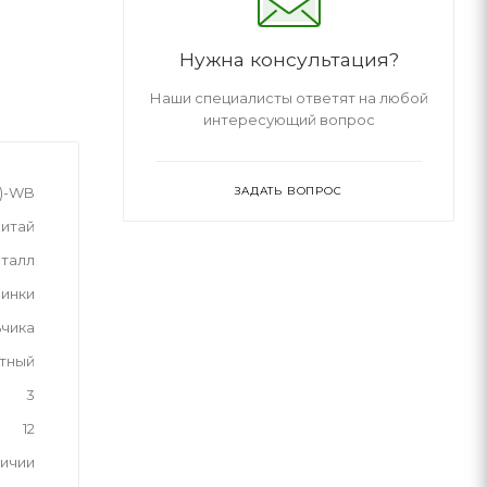
Нужна консультация?
Наши специалисты ответят на любой
интересующий вопрос
ЗАДАТЬ ВОПРОС
W)-WB
итай
талл
инки
ьчика
тный
3
12
личии