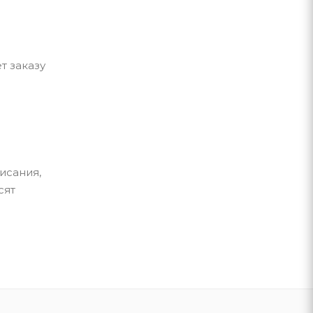
т заказу
исания,
сят