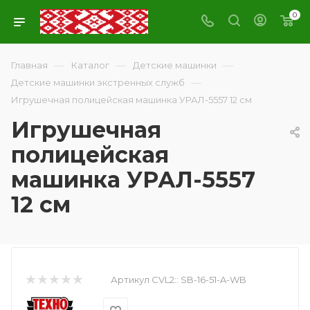
0
—
—
—
Главная
Каталог
Детские машинки
—
Детские машинки экстренных служб
Игрушечная полицейская машинка УРАЛ-5557 12 см
Игрушечная
полицейская
машинка УРАЛ-5557
12 см
Артикул CVL2::
SB-16-51-A-WB