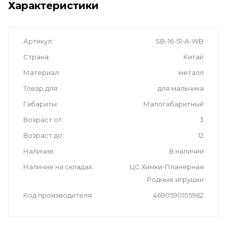
Характеристики
Артикул
SB-16-51-A-WB
Страна
Китай
Материал
металл
Товар для
для мальчика
Габариты
Малогабаритный
Возраст от
3
Возраст до
12
Наличие
В наличии
Наличие на складах
ЦС Химки-Планерная
Родные игрушки
Код производителя
4690590105962