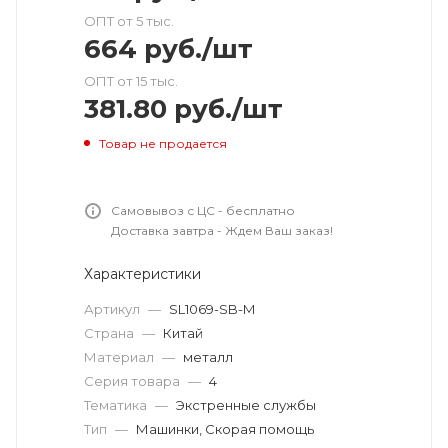
ОПТ от 5 тыс.
664
руб.
/шт
ОПТ от 15 тыс.
381.80
руб.
/шт
Товар не продается
Самовывоз с ЦС - бесплатно
Доставка завтра - Ждем Ваш заказ!
Характеристики
Артикул
—
SL1069-SB-M
Страна
—
Китай
Материал
—
металл
Серия товара
—
4
Тематика
—
Экстренные службы
Тип
—
Машинки, Скорая помощь