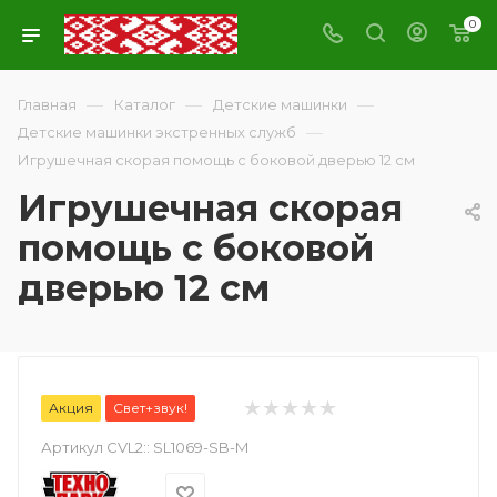
0
—
—
—
Главная
Каталог
Детские машинки
—
Детские машинки экстренных служб
Игрушечная скорая помощь с боковой дверью 12 см
Игрушечная скорая
помощь с боковой
дверью 12 см
Акция
Свет+звук!
Артикул CVL2::
SL1069-SB-M