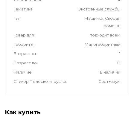
Тематика
Экстренные службы
Тип
Машинки, Скорая
помощь
Товар для
подходит всем
Габариты
Малогабаритный
Возраст от
1
Возраст до
12
Наличие
В наличии
Стикер Полесье-игрушки
Свет+звук!
Как купить