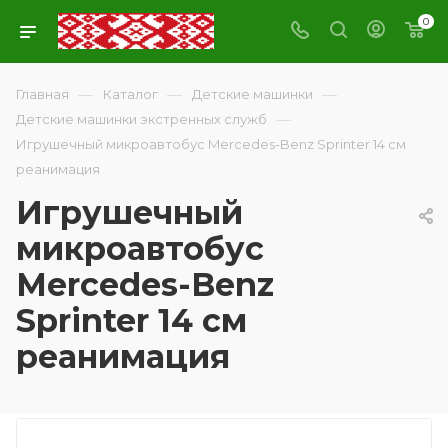
0
—
—
—
Главная
Каталог
Детские машинки
—
Детские машинки экстренных служб
Игрушечный микроавтобус Mercedes-Benz Sprinter 14 см
реанимация
Игрушечный
микроавтобус
Mercedes-Benz
Sprinter 14 см
реанимация