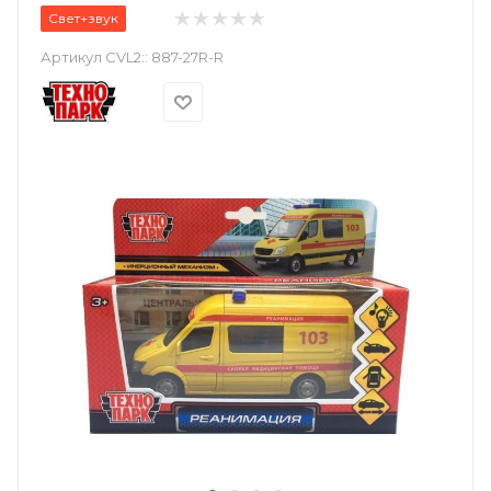
Свет+звук
Артикул CVL2::
887-27R-R