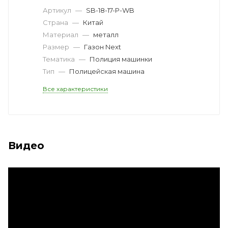
Артикул
—
SB-18-17-P-WB
Страна
—
Китай
Материал
—
металл
Размер
—
Газон Next
Тематика
—
Полиция машинки
Тип
—
Полицейская машина
Все характеристики
Видео