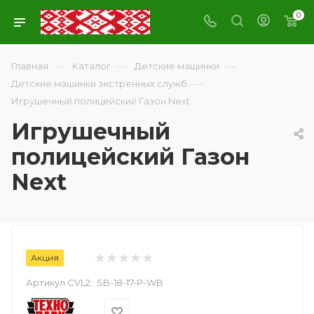
0
—
—
—
Главная
Каталог
Детские машинки
—
Детские машинки экстренных служб
Игрушечный полицейский Газон Next
Игрушечный
полицейский Газон
Next
Акция
Артикул CVL2::
SB-18-17-P-WB