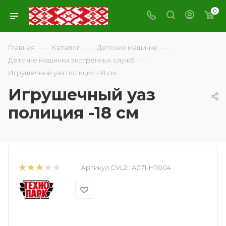
0
—
—
—
Главная
Каталог
Детские машинки
—
Детские машинки экстренных служб
Игрушечный уаз полиция -18 см
Игрушечный уаз
полиция -18 см
Артикул CVL2::
A071-H11004