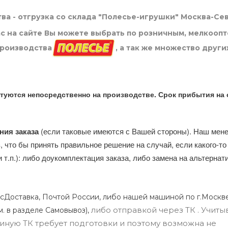
ва - отгрузка со склада "Полесье-игрушки" Москва-Се
нас на сайте Вы можете выбрать по розничным, мелкооп
производства
, а так же множество други
туются непосредственно на производстве. Срок прибытия на 
ния заказа
(если таковые имеются с Вашей стороны). Наш мен
, что бы принять правильное решение на случай, если какого-то
и т.п.): либо доукомплектация заказа, либо замена на альтерна
сДоставка, Почтой России, либо нашей машиной по г.Москве
либо отправкой через ТК . Учиты
м. в разделе Самовывоз),
ли иную ТК требует подготовки и поэтому возможна не