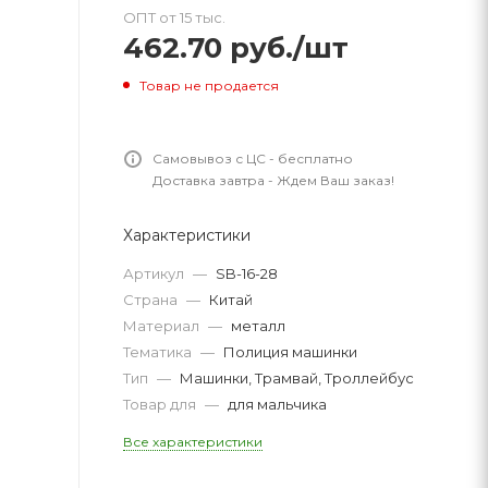
ОПТ от 15 тыс.
462.70
руб.
/шт
Товар не продается
Самовывоз с ЦС - бесплатно
Доставка завтра - Ждем Ваш заказ!
Характеристики
Артикул
—
SB-16-28
Страна
—
Китай
Материал
—
металл
Тематика
—
Полиция машинки
Тип
—
Машинки, Трамвай, Троллейбус
Товар для
—
для мальчика
Все характеристики