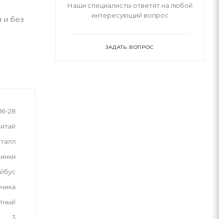
Наши специалисты ответят на любой
интересующий вопрос
 и без
ЗАДАТЬ ВОПРОС
16-28
итай
талл
инки
ейбус
ьчика
тный
3