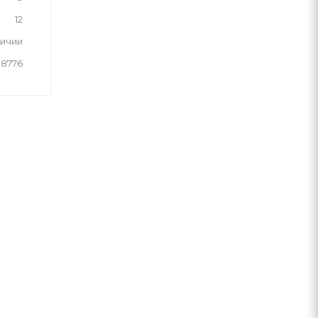
12
личии
8776