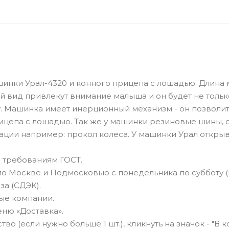
шинки Урал-4320 и конного прицепа с лошадью. Длина
й вид привлекут внимание малыша и он будет не тольк
ку. Машинка имеет инерционный механизм - он позволи
ицепа с лошадью. Так же у машинки резиновые шины, 
ации например: прокол колеса. У машинки Урал откры
 требованиям ГОСТ.
по Москве и Подмосковью с понедельника по субботу 
за (СДЭК).
ные компании.
ню «Доставка».
о (если нужно больше 1 шт.), кликнуть на значок - "В к