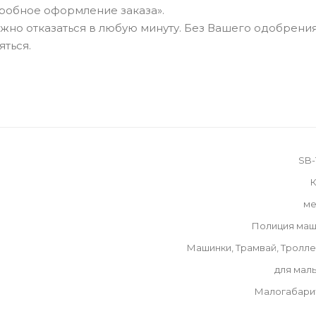
робное оформление заказа».
можно отказаться в любую минуту. Без Вашего одобрения
яться.
SB-
К
ме
Полиция маш
Машинки, Трамвай, Тролл
для мал
Малогабари