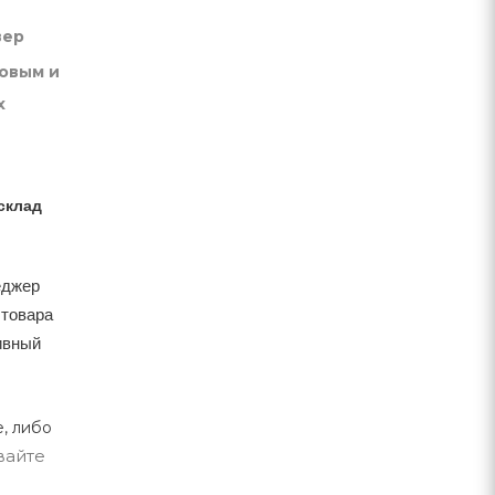
вер
товым и
х
склад
еджер
 товара
тивный
, либо
вайте