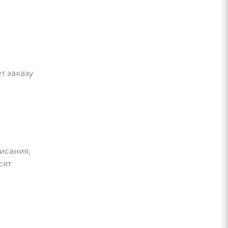
т заказу
исания,
сят