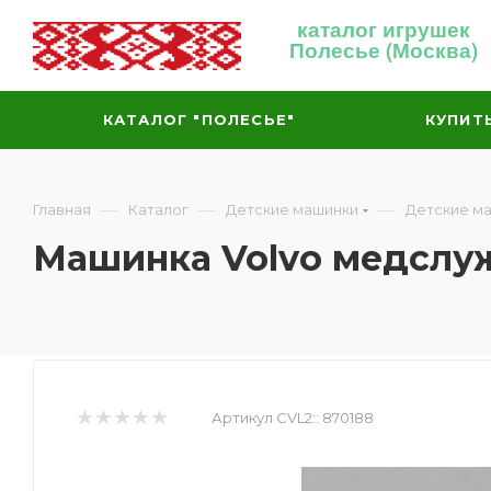
каталог игрушек
Полесье (Москва)
КАТАЛОГ "ПОЛЕСЬЕ"
КУПИТ
—
—
—
Главная
Каталог
Детские машинки
Детские м
Машинка Volvo медслу
Артикул CVL2::
870188