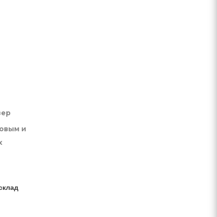
вер
товым и
х
склад