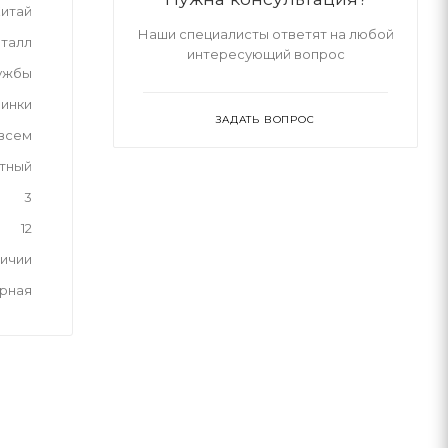
итай
Наши специалисты ответят на любой
талл
интересующий вопрос
ужбы
инки
ЗАДАТЬ ВОПРОС
 всем
тный
3
12
личии
рная