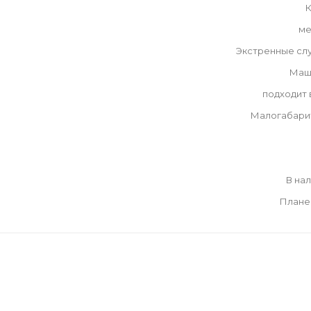
К
ме
Экстренные сл
Маш
подходит
Малогабари
В на
Плане