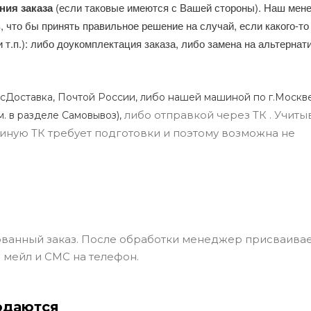
ния заказа
(если таковые имеются с Вашей стороны). Наш мен
, что бы принять правильное решение на случай, если какого-то
и т.п.): либо доукомплектация заказа, либо замена на альтерна
сДоставка, Почтой России, либо нашей машиной по г.Москве
либо отправкой через ТК . Учиты
м. в разделе Самовывоз),
ли иную ТК требует подготовки и поэтому возможна не
ванный заказ. После обработки менеджер присваивае
 мейл и СМС на телефон.
одаются