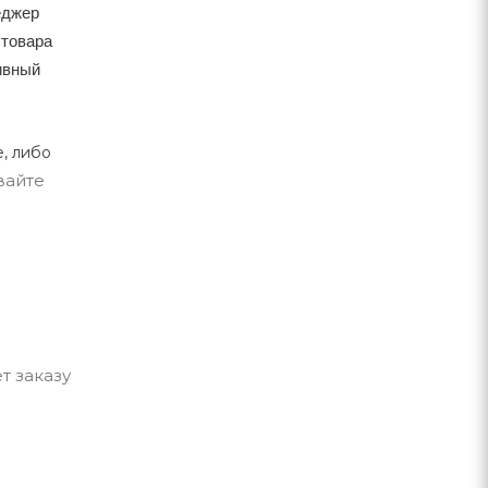
еджер
 товара
тивный
, либо
вайте
т заказу