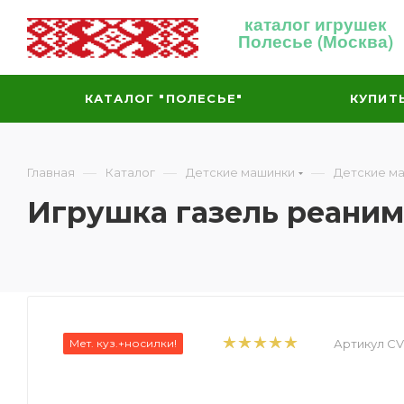
каталог игрушек
Полесье (Москва)
КАТАЛОГ "ПОЛЕСЬЕ"
КУПИТ
—
—
—
Главная
Каталог
Детские машинки
Детские м
Игрушка газель реаним
Мет. куз.+носилки!
Артикул CVL