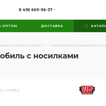
8 495 669-96-37
Ь ОПТОМ
ДОСТАВКА
КАТАЛ
—
ашинки экстренных служб
Игрушка газель реанимобиль с н
обиль с носилками
2::
ст-1276-2