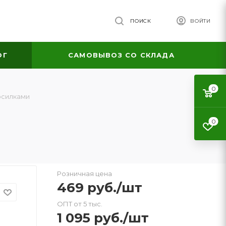
ПОИСК
ВОЙТИ
ОГ
САМОВЫВОЗ СО СКЛАДА
0
осилками
0
Розничная цена
469
руб.
/шт
ОПТ от 5 тыс.
1 095
руб.
/шт