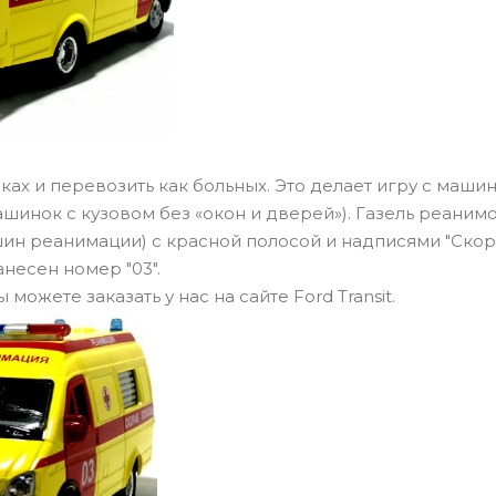
ах и перевозить как больных. Это делает игру с маши
шинок с кузовом без «окон и дверей»). Газель реаним
шин реанимации) с красной полосой и надписями "Ско
анесен номер "03".
ожете заказать у нас на сайте Ford Transit.