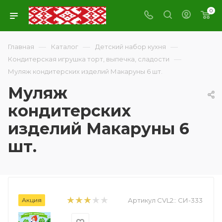
0
—
—
—
Главная
Каталог
Детский набор кухня
—
Кондитерская игрушка торт, выпечка, сладости
Муляж кондитерских изделий Макаруны 6 шт.
Муляж
кондитерских
изделий Макаруны 6
шт.
Акция
Артикул CVL2::
СИ-333