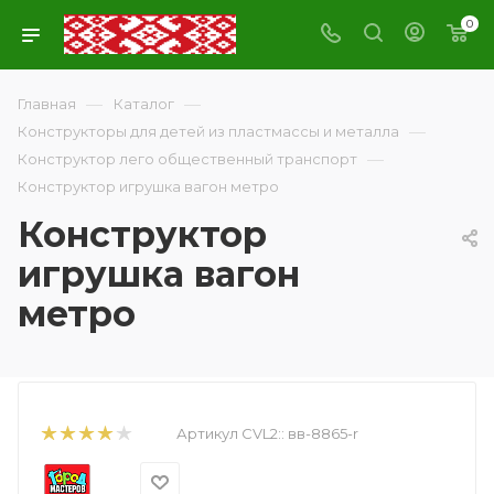
0
—
—
Главная
Каталог
—
Конструкторы для детей из пластмассы и металла
—
Конструктор лего общественный транспорт
Конструктор игрушка вагон метро
Конструктор
игрушка вагон
метро
Артикул CVL2::
вв-8865-r