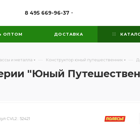
8 495 669-96-37
Ь ОПТОМ
ДОСТАВКА
КАТАЛ
—
—
ассы и металла
Конструктор юный путешественник
Д
ерии "Юный Путешественн
ул CVL2::
52421