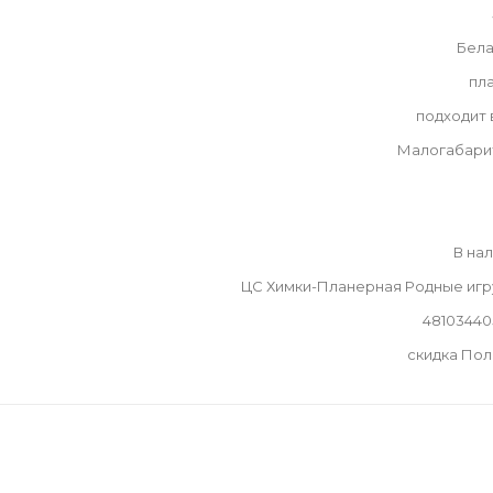
Бела
пл
подходит
Малогабари
В на
ЦС Химки-Планерная Родные иг
48103440
скидка По