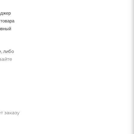
еджер
 товара
тивный
, либо
вайте
т заказу