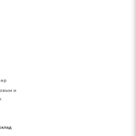
вер
товым и
х
склад