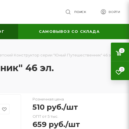
ПОИСК
ВОЙТИ
ОГ
САМОВЫВОЗ СО СКЛАДА
0
етский Конструктор серии "Юный Путешественник" 46 эл.
ик" 46 эл.
0
Розничная цена
510
руб.
/шт
ОПТ от 5 тыс.
659
руб.
/шт