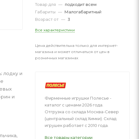
Товар для
—
подходит всем
Габариты
—
Малогабаритный
Возраст от
—
3
Все характеристики
Цена действительна только для интернет-
магазина и может отличаться от цен в
розничных магазинах
: лодку и
де
щевых
брин и
Фирменные игрушки Полесье -
каталог с ценами 2026 года.
Отгрузка со склада Москва-Север
(центральный склад Химки). Склад
игрушек работает с 2010 года.
льчика,
Все товары категории