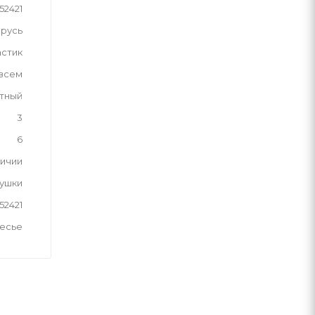
52421
русь
астик
 всем
тный
3
6
личии
рушки
52421
лесье