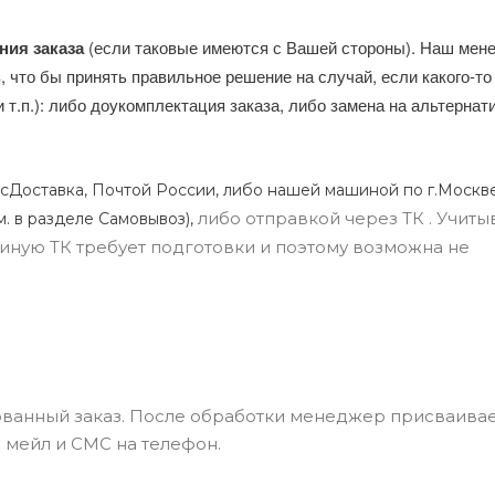
ния заказа
(если таковые имеются с Вашей стороны). Наш мен
, что бы принять правильное решение на случай, если какого-то
и т.п.): либо доукомплектация заказа, либо замена на альтерна
сДоставка, Почтой России, либо нашей машиной по г.Москве
либо отправкой через ТК . Учиты
м. в разделе Самовывоз),
ли иную ТК требует подготовки и поэтому возможна не
ванный заказ. После обработки менеджер присваивае
 мейл и СМС на телефон.