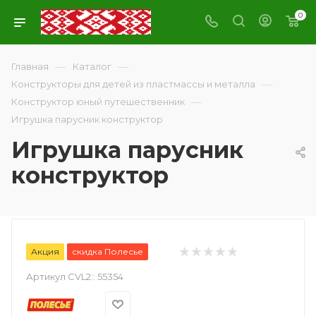
0
—
—
Главная
Каталог
—
Конструкторы для детей из пластмассы и металла
—
Конструктор юный путешественник
Игрушка парусник конструктор
Игрушка парусник
конструктор
Акция
скидка Полесье
Артикул CVL2::
55354