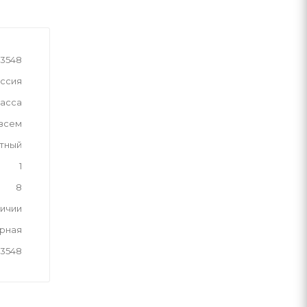
3548
ссия
асса
 всем
тный
1
8
личии
рная
3548