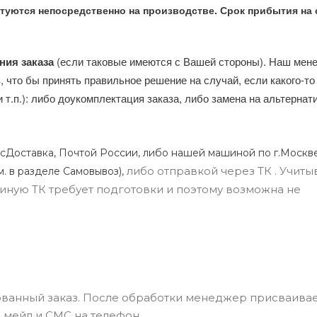
туются непосредственно на производстве. Срок прибытия на 
ния заказа
(если таковые имеются с Вашей стороны). Наш мен
, что бы принять правильное решение на случай, если какого-то
и т.п.): либо доукомплектация заказа, либо замена на альтерна
сДоставка, Почтой России, либо нашей машиной по г.Москве
либо отправкой через ТК . Учиты
м. в разделе Самовывоз),
ли иную ТК требует подготовки и поэтому возможна не
ванный заказ. После обработки менеджер присваивае
 мейл и СМС на телефон.