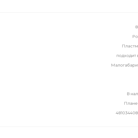
8
Ро
Пластм
подходит
Малогабари
В на
Плане
481034408