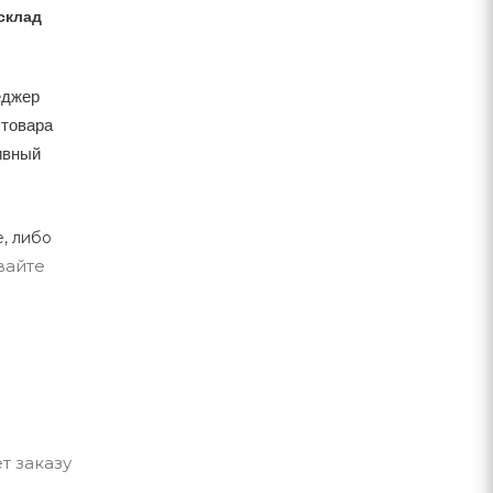
склад
еджер
 товара
тивный
, либо
вайте
т заказу