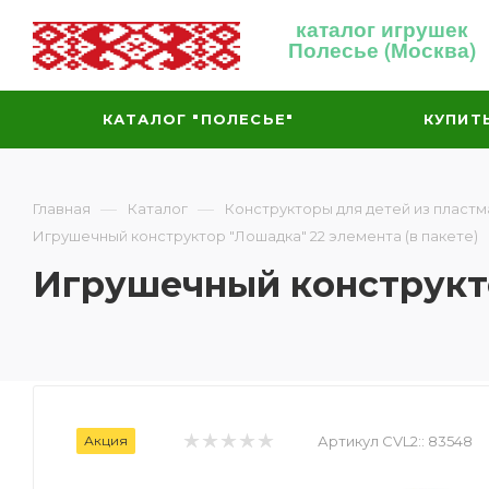
каталог игрушек
Полесье (Москва)
КАТАЛОГ "ПОЛЕСЬЕ"
КУПИТ
—
—
Главная
Каталог
Конструкторы для детей из пластм
Игрушечный конструктор "Лошадка" 22 элемента (в пакете)
Игрушечный конструкто
Акция
Артикул CVL2::
83548