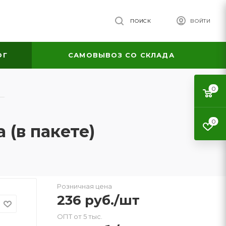
ПОИСК
ВОЙТИ
ОГ
САМОВЫВОЗ СО СКЛАДА
0
—
0
(в пакете)
Розничная цена
236
руб.
/шт
ОПТ от 5 тыс.