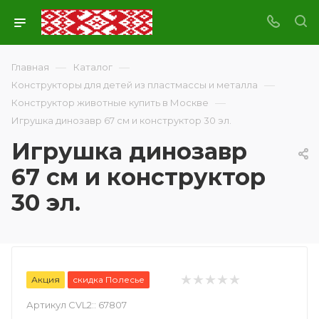
—
—
Главная
Каталог
—
Конструкторы для детей из пластмассы и металла
—
Конструктор животные купить в Москве
Игрушка динозавр 67 см и конструктор 30 эл.
Игрушка динозавр
67 см и конструктор
30 эл.
Акция
скидка Полесье
Артикул CVL2::
67807