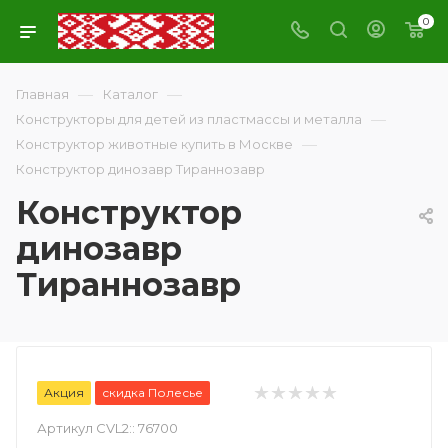
0
—
—
Главная
Каталог
—
Конструкторы для детей из пластмассы и металла
—
Конструктор животные купить в Москве
Конструктор динозавр Тираннозавр
Конструктор
динозавр
Тираннозавр
Акция
скидка Полесье
Артикул CVL2::
76700