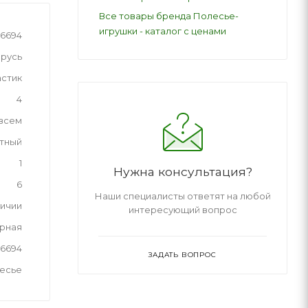
Все товары бренда Полесье-
игрушки - каталог с ценами
76694
русь
астик
4
 всем
тный
1
Нужна консультация?
6
Наши специалисты ответят на любой
личии
интересующий вопрос
рная
76694
ЗАДАТЬ ВОПРОС
лесье