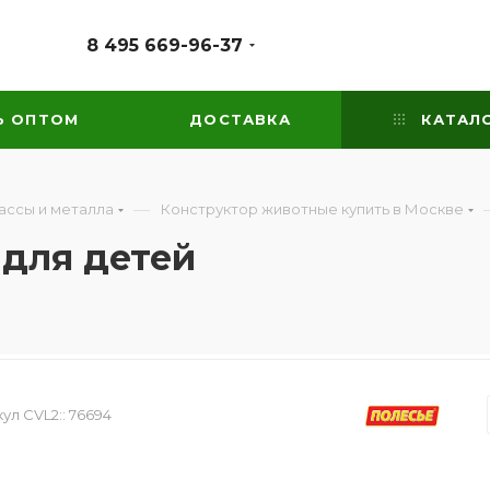
8 495 669-96-37
Ь ОПТОМ
ДОСТАВКА
КАТАЛ
—
ассы и металла
Конструктор животные купить в Москве
 для детей
ул CVL2::
76694