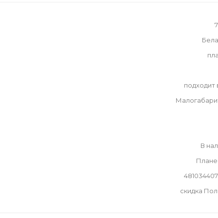
Бела
пл
подходит
Малогабари
В на
Плане
48103440
скидка По