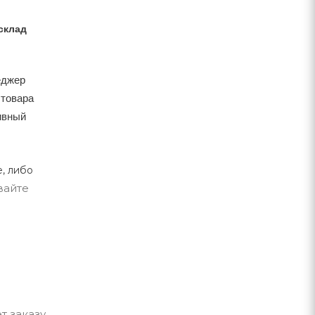
склад
еджер
 товара
тивный
, либо
вайте
т заказу