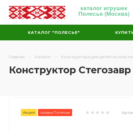
каталог игрушек
Полесье (Москва)
КАТАЛОГ "ПОЛЕСЬЕ"
КУПИТ
—
—
Главная
Каталог
Конструкторы для детей из пластм
Конструктор Стегозавр
Акция
скидка Полесье
Артик