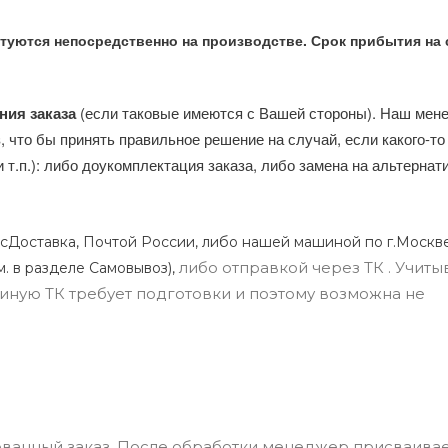
туются непосредственно на производстве. Срок прибытия на 
ния заказа
(если таковые имеются с Вашей стороны). Наш мен
, что бы принять правильное решение на случай, если какого-то
и т.п.): либо доукомплектация заказа, либо замена на альтерна
сДоставка, Почтой России, либо нашей машиной по г.Москве
либо отправкой через ТК . Учиты
м. в разделе Самовывоз),
ли иную ТК требует подготовки и поэтому возможна не
ванный заказ. После обработки менеджер присваивае