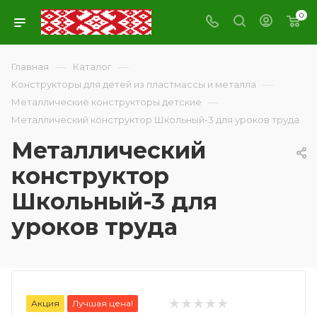
0
—
—
Главная
Каталог
—
Конструкторы для детей из пластмассы и металла
—
Металлические конструкторы детские
Металлический конструктор Школьный-3 для уроков труда
Металлический
конструктор
Школьный-3 для
уроков труда
Акция
Лучшая цена!